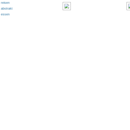
reisen
abstrakt
essen