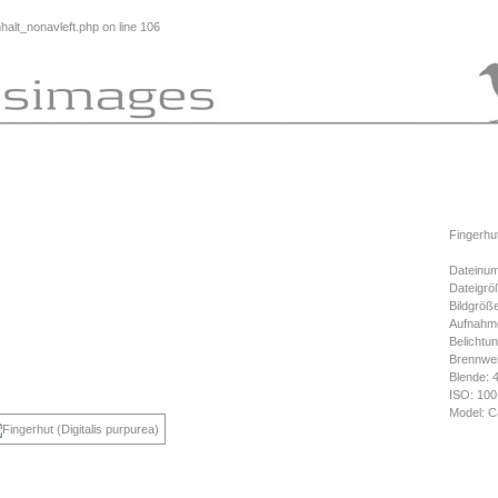
alt_nonavleft.php
on line
106
Fingerhut
Dateinum
Dateigrö
Bildgröß
Aufnahme
Belichtun
Brennwe
Blende: 
ISO: 100
Model: 