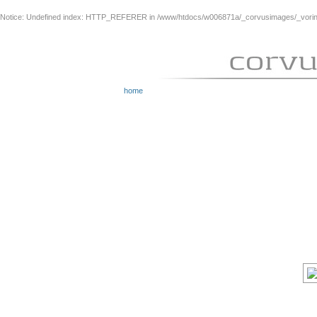
Notice
: Undefined index: HTTP_REFERER in
/www/htdocs/w006871a/_corvusimages/_vorinh
home