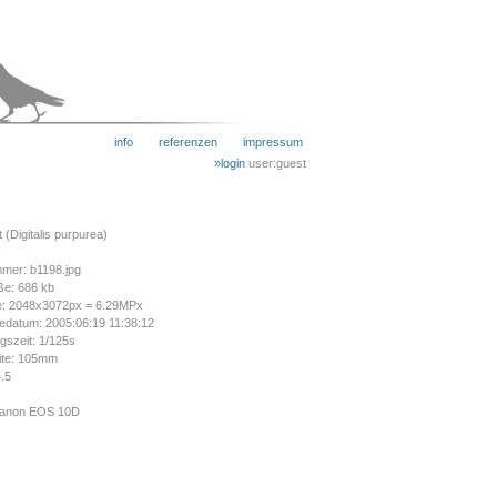
info
referenzen
impressum
»login
user:guest
 (Digitalis purpurea)
mer: b1198.jpg
ße: 686 kb
e: 2048x3072px = 6.29MPx
datum: 2005:06:19 11:38:12
gszeit: 1/125s
ite: 105mm
4.5
Canon EOS 10D