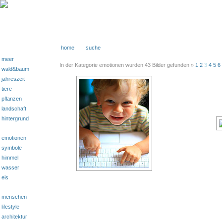
home
suche
meer
In der Kategorie emotionen wurden 43 Bilder gefunden »
1
2
3
4
5
6
wald&baum
jahreszeit
tiere
pflanzen
landschaft
hintergrund
emotionen
symbole
himmel
wasser
eis
menschen
lifestyle
architektur