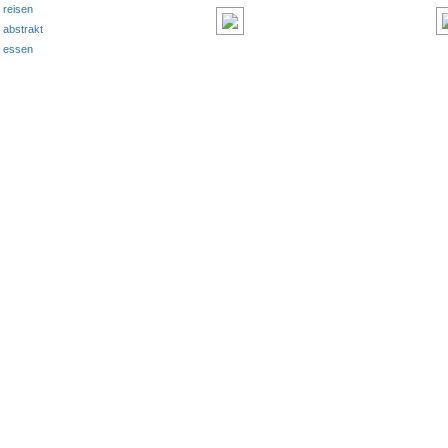
reisen
abstrakt
essen